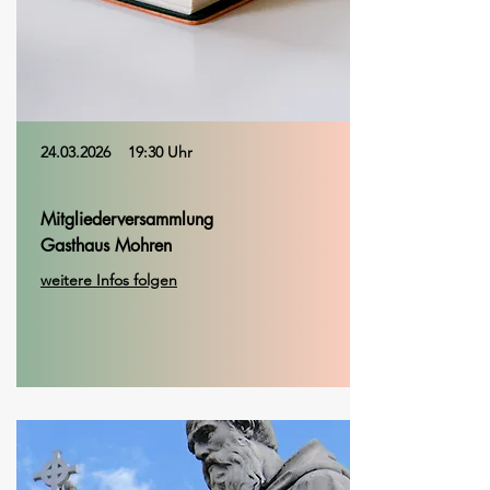
24.03.2026
19:30 Uhr
Mitgliederversammlung
Gasthaus Mohren
weitere Infos folgen